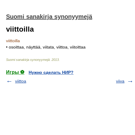
Suomi sanakirja synonyymejä
viittoilla
viittoilla
• osoittaa, näyttää, viitata, viittoa, viitoittaa
Suomi sanakirja synonyymejä
.
2013
.
Игры ⚽
Нужно сделать НИР?
viittoa
viiva