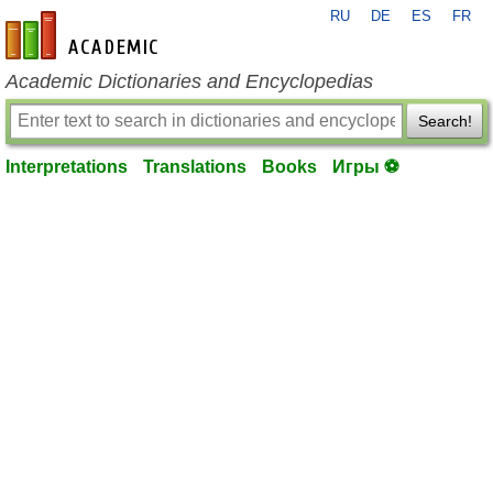
RU
DE
ES
FR
en-academic.com
Academic Dictionaries and Encyclopedias
Search!
Interpretations
Translations
Books
Игры ⚽